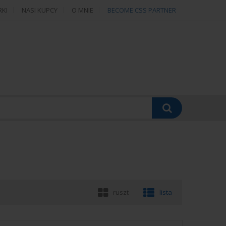
RKI
NASI KUPCY
O MNIE
BECOME CSS PARTNER
ruszt
lista