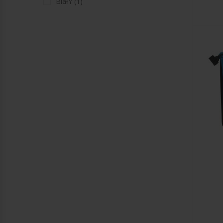
BiałY (1)