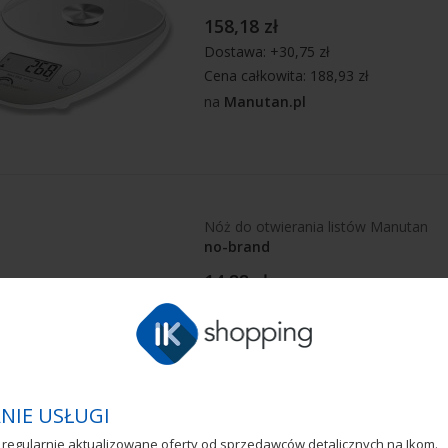
158,18 zł
Dostawa: +30,75 zł
Cena całkowita: 188,93 zł
na
Manutan.pl
Nóż do otwierania listów Manutan
no-brand
14,88 zł
Dostawa: +30,75 zł
Cena całkowita: 45,63 zł
na
Manutan.pl
NIE USŁUGI
regularnie aktualizowane oferty od sprzedawców detalicznych na Ikom.