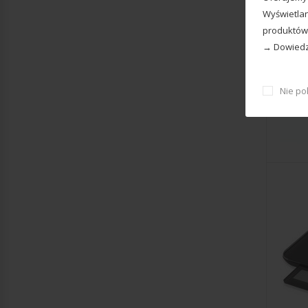
Wyświetlan
produktów
→ Dowiedz 
Nie po