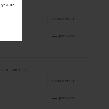
 rynku dla
l,
ZOBACZ OFERTĘ
porównać
z zasilaniem USB
ZOBACZ OFERTĘ
porównać