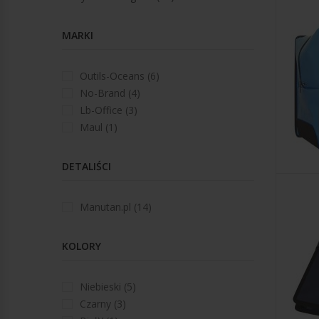
Stroje kąpielowe
Wózki ręczne
Podkoszulki i topy
Klucze
AKCESORIA DO MEBLI BIUROWYCH
AKCESORIA BIUROWE
Piżamy i ubrania na co dzień
MARKI
Kombinerki
Spodnie
Przybory piśmiennicze i rysunkowe
Zaciski i imadła narzędziowe
Bielizna i skarpety
Zszywacze
Outils-Oceans (6)
Śrubokręty
Pieczątki biurowe
No-Brand (4)
Lb-Office (3)
ZBIORNIKI
Maul (1)
POMPY
DETALIŚCI
Pompy przenośne
Manutan.pl (14)
KOLORY
Niebieski (5)
Czarny (3)