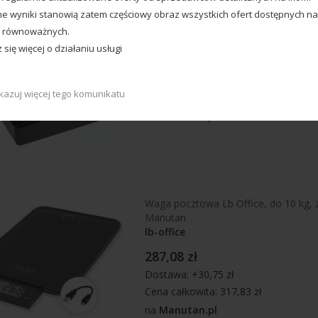
e wyniki stanowią zatem częściowy obraz wszystkich ofert dostępnych na
Elektryczny otwieracz do listów - Mau
 równoważnych.
Maul
się więcej o działaniu usługi
154,49 zł
Dostawa: +30,75 zł
kazuj więcej tego komunikatu
Cena całkowita: 185,24 zł
na
Manutan.pl
Waga pocztowa Lb Office, do 10 kg, 
Manutan
lb-office
287,08 zł
Dostawa: +30,75 zł
Cena całkowita: 317,83 zł
na
Manutan.pl