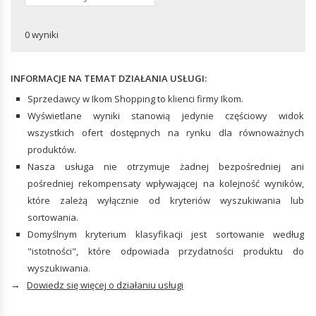
Stroje kąpielowe
Wózki ręczne
Podkoszulki i topy
Klucze
AKCESORIA DO MEBLI BIUROWYCH
AKCESORIA BIUROWE
Piżamy i ubrania na co dzień
0 wyniki
Kombinerki
Spodnie
Przybory piśmiennicze i rysunkowe
Zaciski i imadła narzędziowe
Bielizna i skarpety
Zszywacze
Śrubokręty
INFORMACJE NA TEMAT DZIAŁANIA USŁUGI:
Pieczątki biurowe
Sprzedawcy w Ikom Shopping to klienci firmy Ikom.
ZBIORNIKI
Wyświetlane wyniki stanowią jedynie częściowy widok
wszystkich ofert dostępnych na rynku dla równoważnych
produktów.
POMPY
Nasza usługa nie otrzymuje żadnej bezpośredniej ani
Pompy przenośne
pośredniej rekompensaty wpływającej na kolejność wyników,
które zależą wyłącznie od kryteriów wyszukiwania lub
sortowania.
Domyślnym kryterium klasyfikacji jest sortowanie według
"istotności", które odpowiada przydatności produktu do
wyszukiwania.
→
Dowiedz się więcej o działaniu usługi