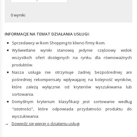
Stroje kąpielowe
Wózki ręczne
Podkoszulki i topy
Klucze
AKCESORIA DO MEBLI BIUROWYCH
AKCESORIA BIUROWE
Piżamy i ubrania na co dzień
0 wyniki
Kombinerki
Spodnie
Przybory piśmiennicze i rysunkowe
Zaciski i imadła narzędziowe
Bielizna i skarpety
Zszywacze
Śrubokręty
INFORMACJE NA TEMAT DZIAŁANIA USŁUGI:
Pieczątki biurowe
Sprzedawcy w Ikom Shopping to klienci firmy Ikom.
ZBIORNIKI
Wyświetlane wyniki stanowią jedynie częściowy widok
wszystkich ofert dostępnych na rynku dla równoważnych
produktów.
POMPY
Nasza usługa nie otrzymuje żadnej bezpośredniej ani
Pompy przenośne
pośredniej rekompensaty wpływającej na kolejność wyników,
które zależą wyłącznie od kryteriów wyszukiwania lub
sortowania.
Domyślnym kryterium klasyfikacji jest sortowanie według
"istotności", które odpowiada przydatności produktu do
wyszukiwania.
→
Dowiedz się więcej o działaniu usługi