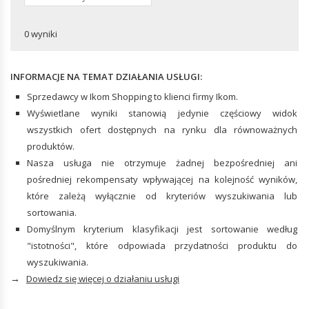
Stroje kąpielowe
Wózki ręczne
Podkoszulki i topy
Klucze
AKCESORIA DO MEBLI BIUROWYCH
AKCESORIA BIUROWE
Piżamy i ubrania na co dzień
0 wyniki
Kombinerki
Spodnie
Przybory piśmiennicze i rysunkowe
Zaciski i imadła narzędziowe
Bielizna i skarpety
Zszywacze
Śrubokręty
INFORMACJE NA TEMAT DZIAŁANIA USŁUGI:
Pieczątki biurowe
Sprzedawcy w Ikom Shopping to klienci firmy Ikom.
ZBIORNIKI
Wyświetlane wyniki stanowią jedynie częściowy widok
wszystkich ofert dostępnych na rynku dla równoważnych
produktów.
POMPY
Nasza usługa nie otrzymuje żadnej bezpośredniej ani
Pompy przenośne
pośredniej rekompensaty wpływającej na kolejność wyników,
które zależą wyłącznie od kryteriów wyszukiwania lub
sortowania.
Domyślnym kryterium klasyfikacji jest sortowanie według
"istotności", które odpowiada przydatności produktu do
wyszukiwania.
→
Dowiedz się więcej o działaniu usługi