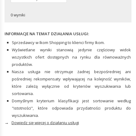
Stroje kąpielowe
Wózki ręczne
Podkoszulki i topy
Klucze
AKCESORIA DO MEBLI BIUROWYCH
AKCESORIA BIUROWE
Piżamy i ubrania na co dzień
0 wyniki
Kombinerki
Spodnie
Przybory piśmiennicze i rysunkowe
Zaciski i imadła narzędziowe
Bielizna i skarpety
Zszywacze
Śrubokręty
INFORMACJE NA TEMAT DZIAŁANIA USŁUGI:
Pieczątki biurowe
Sprzedawcy w Ikom Shopping to klienci firmy Ikom.
ZBIORNIKI
Wyświetlane wyniki stanowią jedynie częściowy widok
wszystkich ofert dostępnych na rynku dla równoważnych
produktów.
POMPY
Nasza usługa nie otrzymuje żadnej bezpośredniej ani
Pompy przenośne
pośredniej rekompensaty wpływającej na kolejność wyników,
które zależą wyłącznie od kryteriów wyszukiwania lub
sortowania.
Domyślnym kryterium klasyfikacji jest sortowanie według
"istotności", które odpowiada przydatności produktu do
wyszukiwania.
→
Dowiedz się więcej o działaniu usługi